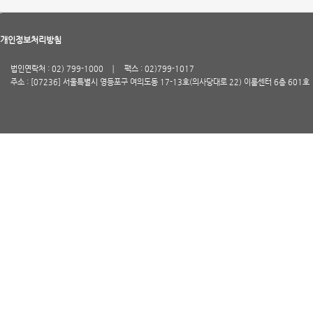
개인정보처리방침
법인연락처 : 02) 799-1000
팩스 : 02)799-1017
주소 : [07236] 서울특별시 영등포구 여의도동 17-13호(의사당대로 22) 이룸센터 6층 601호