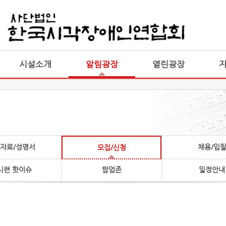
게시판 통합
통합
시설소개
알림광장
열린광장
자료/성명서
채용/입
모집/신청
시련 핫이슈
팝업존
일정안내