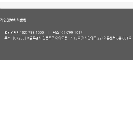
개인정보처리방침
법인연락처 : 02) 799-1000
팩스 : 02)799-1017
주소 : [07236] 서울특별시 영등포구 여의도동 17-13호(의사당대로 22) 이룸센터 6층 601호