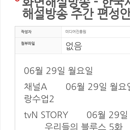
화면해설방송 - 한국
해설방송 주간 편성안내
미디어진흥원
작성자
없음
첨부파일
06월 29일 월요일
채널A
06월 29일 월요
랑수업2
tvN STORY
06월 29
우리들의 블루스 5화