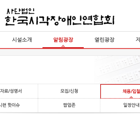
게시판 통합
통합
시설소개
알림광장
열린광장
자료/성명서
모집/신청
채용/입
시련 핫이슈
팝업존
일정안내