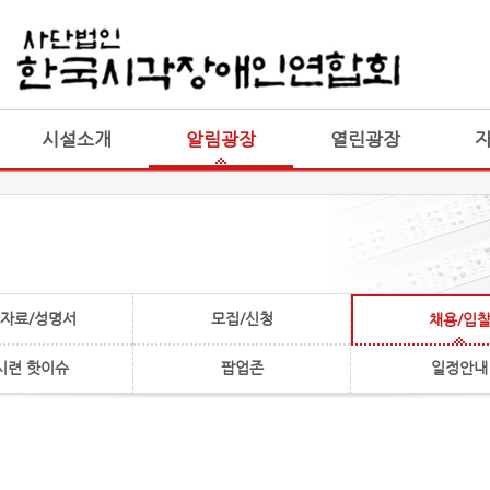
게시판 통합
통합
시설소개
알림광장
열린광장
자료/성명서
모집/신청
채용/입
시련 핫이슈
팝업존
일정안내