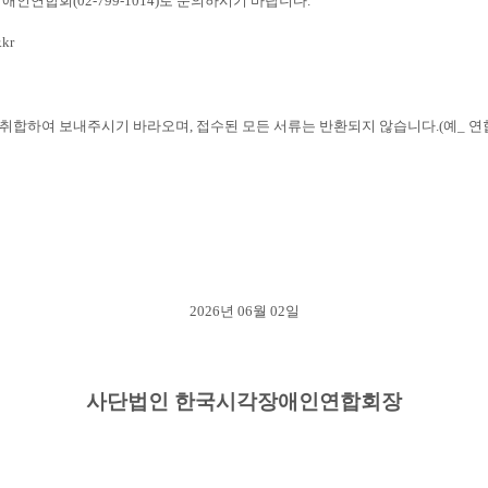
장애인연합회
(02-799-1014)
로 문의하시기 바랍니다
.
.kr
 취합하여 보내주시기 바라오며
,
접수된 모든 서류는 반환되지 않습니다
.(
예
_
연
2026
년
06
월
02
일
사단법인 한국시각장애인연합회장