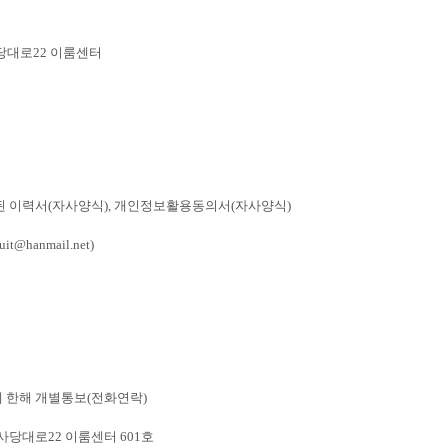
당대로
22
이룸센터
된 이력서
(
자사양식
),
개인정보활용동의서
(
자사양식
)
ruit@hanmail.net)
 한해 개별통보
(
전화연락
)
의사당대로
22
이룸센터
601
호