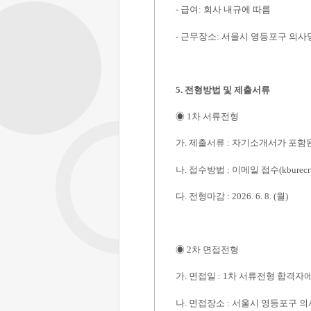
-
급여
:
회사 내규에 따름
-
근무장소
:
서울시 영등포구 의사
5.
전형방법 및 제출서류
◉
1
차 서류전형
가
.
제출서류
:
자기소개서가 포함
나
.
접수방법
:
이메일 접수
(kburec
다
.
전형마감
: 2026. 6. 8. (
월
)
◉
2
차 면접전형
가
.
면접일
: 1
차 서류전형 합격자에
나
.
면접장소
:
서울시 영등포구 