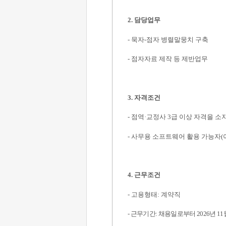
2.
담당업무
-
묵자
-
점자 병렬말뭉치 구축
-
점자자료 제작 등 제반업무
3.
자격조건
-
점역
·
교정사
3
급 이상 자격을 소
-
사무용 소프트웨어 활용 가능자
(
4.
근무조건
-
고용형태
:
계약직
-
근무기간
:
채용일로부터
2026
년
11