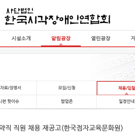
게시판 통합
통합
시설소개
알림광장
열린광장
자료/성명서
모집/신청
채용/입
시련 핫이슈
팝업존
일정안내
 계약직 직원 채용 재공고(한국점자교육문화원)