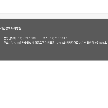
개인정보처리방침
법인연락처 : 02) 799-1000
팩스 : 02)799-1017
주소 : [07236] 서울특별시 영등포구 여의도동 17-13호(의사당대로 22) 이룸센터 6층 601호