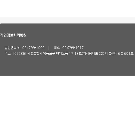
개인정보처리방침
법인연락처 : 02) 799-1000
팩스 : 02)799-1017
주소 : [07236] 서울특별시 영등포구 여의도동 17-13호(의사당대로 22) 이룸센터 6층 601호