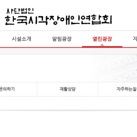
게시판 통합
통합
시설소개
알림광장
열린광장
문의하기
재활상담
자주하는질