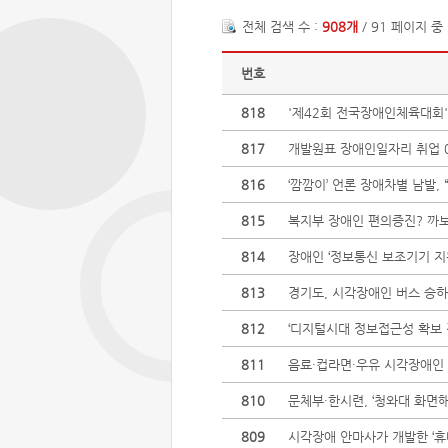
전체 검색 수 :
908개
/ 91 페이지 중
번호
818
'제42회 전국장애인체육대회'
817
개발원표 장애인일자리 취업 0
816
‘깜깜이’ 언론 장애차별 남발,
815
복지부 장애인 편의증진? 까보
814
장애인 ‘정보통신 보조기기 지
813
경기도, 시각장애인 버스 승하
812
‘디지털시대 정보접근성 확보 
811
음료·컵라면·우유 시각장애인
810
문체부·한시련, ‘청와대 화면해
809
시각장애 안마사가 개발한 ‘휴