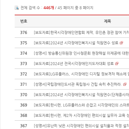
전체 검색 수 :
446개
/ 45 페이지 중 8 페이지
번호
제목
376
[보도자료]한국시각장애인연합회 제작, 유인촌 장관 참여 가치봄 
375
[보도자료]2024년 시각장애인복지시설 직원연수 성료
374
[성명서] 방송통신위원장 인사청문회 현장해설 미제공에 대한
373
[보도자료]2024년 전국시각장애인지도자대회 성료
372
[보도자료]LG유플러스, 시각장애인 디지털 정보격차 해소에
371
[성명서]국립장애인도서관 독립청사 건립 속히 추진하라.
370
[보도자료]2024년 시각장애인복지시설 직원연수(단체종사자
369
[보도자료]한시련, LG유플러스와 손잡고 시각장애인의 스마트 
368
[보도자료]한시련, 제2차 시각장애인 편의시설 실무자 교육 
367
[성명서]유난히 낮은 시각장애인 편의시설 설치율과 적정 설치율