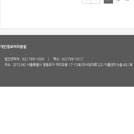
개인정보처리방침
법인연락처 : 02) 799-1000
팩스 : 02)799-1017
주소 : [07236] 서울특별시 영등포구 여의도동 17-13호(의사당대로 22) 이룸센터 6층 601호