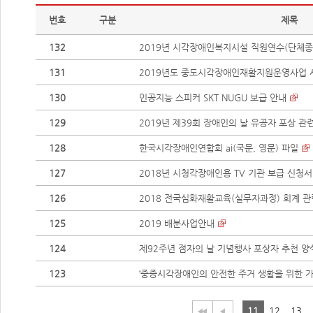
번호
구분
제목
132
2019년 시각장애인복지시설 직원연수(단체종
131
2019년도 중도시각장애인재활지원운영사업 
130
인공지능 스피커 SKT NUGU 보급 안내
129
2019년 제39회 장애인의 날 유공자 포상 관
128
한국시각장애인연합회 ai(국문, 영문) 파일
127
2018년 시청각장애인용 TV 기관 보급 신청서
126
2018 전국심화재활교육(실무자과정) 회계 관
125
2019 배분사업안내
124
제92주년 점자의 날 기념행사 포상자 추천 양
123
‘중증시각장애인의 안전한 주거 생활을 위한 가정
11
12
13