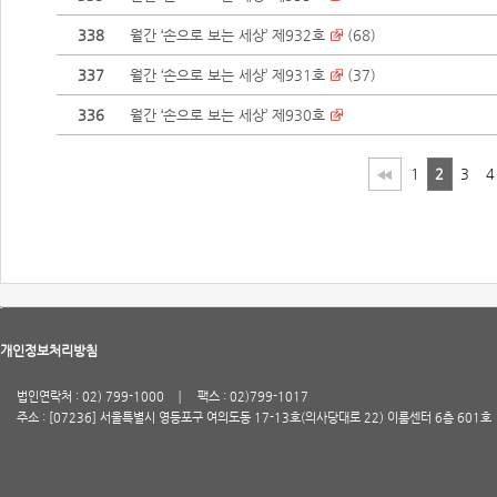
338
월간 ‘손으로 보는 세상’ 제932호
(
68
)
337
월간 ‘손으로 보는 세상’ 제931호
(
37
)
336
월간 ‘손으로 보는 세상’ 제930호
1
2
3
4
개인정보처리방침
법인연락처 : 02) 799-1000
팩스 : 02)799-1017
주소 : [07236] 서울특별시 영등포구 여의도동 17-13호(의사당대로 22) 이룸센터 6층 601호