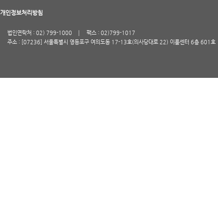
개인정보처리방침
법인연락처 : 02) 799-1000
팩스 : 02)799-1017
주소 : [07236] 서울특별시 영등포구 여의도동 17-13호(의사당대로 22) 이룸센터 6층 601호