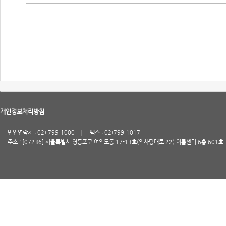
개인정보처리방침
법인연락처 : 02) 799-1000
팩스 : 02)799-1017
주소 : [07236] 서울특별시 영등포구 여의도동 17-13호(의사당대로 22) 이룸센터 6층 601호