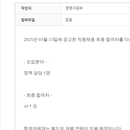
경영지원부
작성자
없음
첨부파일
2025
년
03
월
13
일에 공고한 직원채용 최종 합격자를 
-
모집분야
-
정책 담당
1
명
-
최종 합격자
-
서 * 진
합격자에게는 별도의 개별 연락이 있을 예정입니다
.