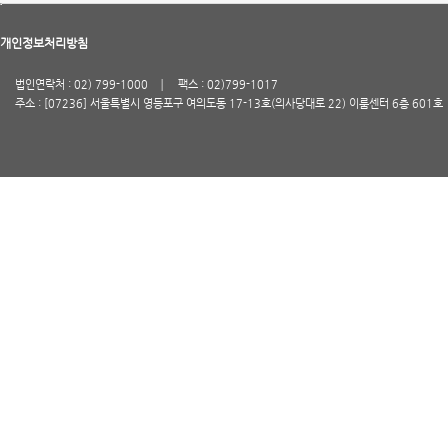
개인정보처리방침
법인연락처 : 02) 799-1000
팩스 : 02)799-1017
주소 : [07236] 서울특별시 영등포구 여의도동 17-13호(의사당대로 22) 이룸센터 6층 601호