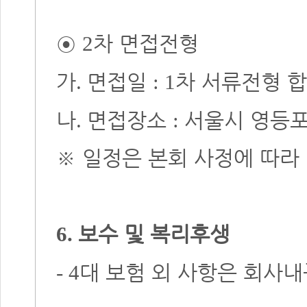
◉
차 면접전형
2
가
면접일
차 서류전형 
.
: 1
나
면접장소
서울시 영등
.
:
※
일정은 본회 사정에 따라 
보수 및 복리후생
6.
대 보험 외 사항은 회사
- 4