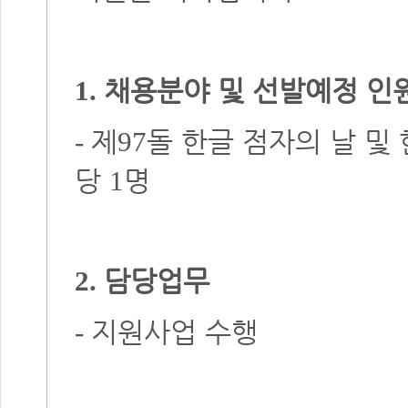
채용분야 및 선발예정 인
1.
제
돌 한글 점자의 날 및
-
97
당
명
1
담당업무
2.
지원사업 수행
-