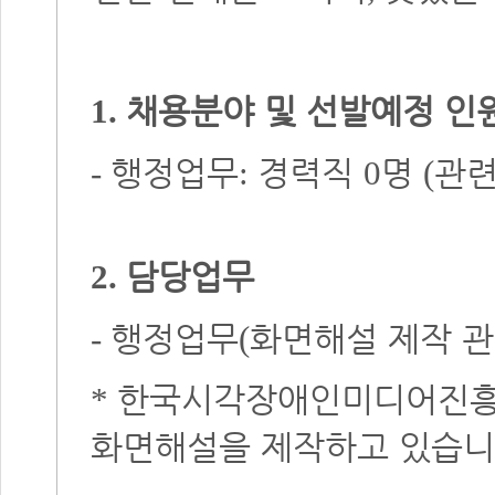
채용분야 및 선발예정 인
1.
행정업무
경력직
명
관
-
:
0
(
담당업무
2.
행정업무
화면해설 제작 
-
(
한국시각장애인미디어진흥
*
화면해설을 제작하고 있습