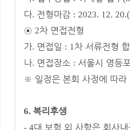
다
전형마감
.
: 2023. 12. 20.(
◉
차 면접전형
2
가
면접일
차 서류전형 
.
: 1
나
면접장소
서울시 영등
.
:
※
일정은 본회 사정에 따라 
복리후생
6.
대 보험 외 사항은 회사
- 4