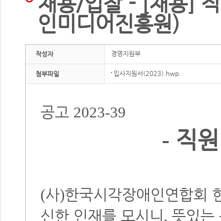
채용/입찰 - [채용]
인미디어진흥원)
경영지원부
작성자
입사지원서(2023).hwp
첨부파일
공고
2023-39
직원
-
사
한국시각장애인연합회 
(
)
신한 인재를 모시니
뜻있는
,