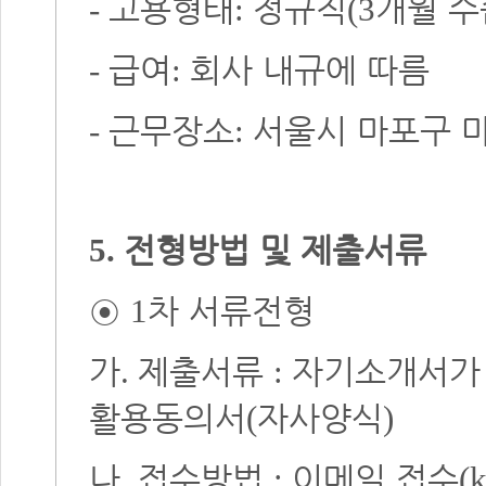
고용형태
정규직
개월 
-
:
(3
급여
회사 내규에 따름
-
:
근무장소
서울시 마포구 
-
:
전형방법 및 제출서류
5.
◉
차 서류전형
1
가
제출서류
자기소개서가
.
:
활용동의서
자사양식
(
)
나
접수방법
이메일 접수
.
:
(