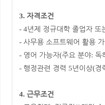
자격조건
3.
년제 정규대학 졸업자 또
- 4
사무용 소프트웨어 활용 
-
영어 가능자
주요 분야
독
-
(
:
행정관련 경력
년이상
경
-
5
(
근무조건
4.