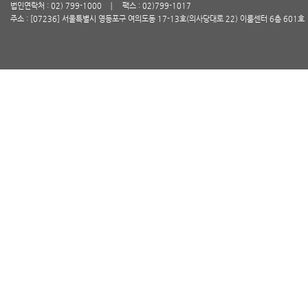
법인연락처 : 02) 799-1000
팩스 : 02)799-1017
주소 : [07236] 서울특별시 영등포구 여의도동 17-13호(의사당대로 22) 이룸센터 6층 601호