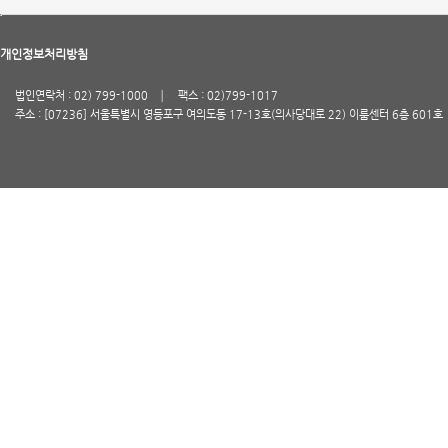
개인정보처리방침
법인연락처 : 02) 799-1000
팩스 : 02)799-1017
주소 : [07236] 서울특별시 영등포구 여의도동 17-13호(의사당대로 22) 이룸센터 6층 601호