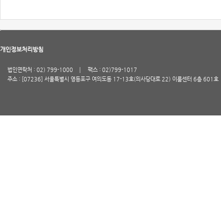
개인정보처리방침
법인연락처 : 02) 799-1000
팩스 : 02)799-1017
주소 : [07236] 서울특별시 영등포구 여의도동 17-13호(의사당대로 22) 이룸센터 6층 601호