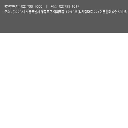
법인연락처 : 02) 799-1000
팩스 : 02)799-1017
주소 : [07236] 서울특별시 영등포구 여의도동 17-13호(의사당대로 22) 이룸센터 6층 601호