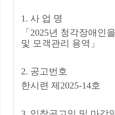
1.
사 업 명
「2025년 청각장애인
및 모객관리 용역」
2.
공고번호
한시련 제
2025-14
호
3.
입찰공고일 및 마감