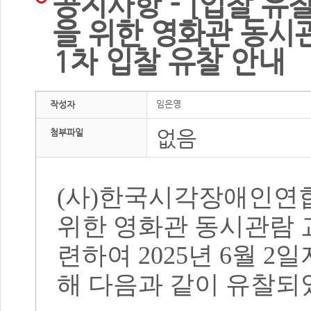
공지사항 - [입찰 유찰
을 위한 영화관 동시
1차 입찰 유찰 안내
임은영
작성자
없음
첨부파일
(
사
)
한국시각장애인연
위한 영화관 동시관람 
련하여
2025
년 6
월 2일
해 다음과 같이 유찰