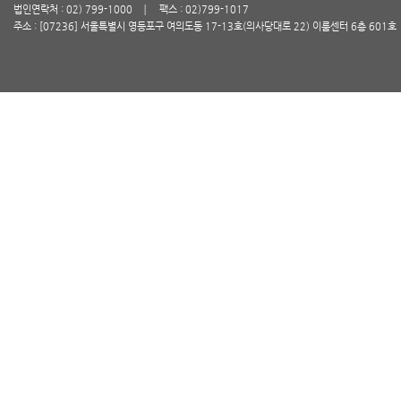
법인연락처 : 02) 799-1000
팩스 : 02)799-1017
주소 : [07236] 서울특별시 영등포구 여의도동 17-13호(의사당대로 22) 이룸센터 6층 601호