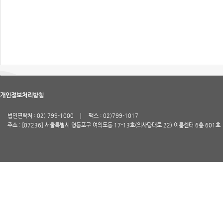
개인정보처리방침
법인연락처 : 02) 799-1000
팩스 : 02)799-1017
주소 : [07236] 서울특별시 영등포구 여의도동 17-13호(의사당대로 22) 이룸센터 6층 601호