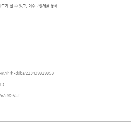
다르게 할 수 있고, 이수보장제를 통해
능
ㅡㅡㅡㅡㅡㅡㅡㅡㅡㅡㅡㅡㅡㅡㅡㅡㅡㅡㅡ
.com/rhrhkddbs/223439929958
CfD
/o/s9DrValf