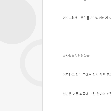
이수보장제 : 출석률 80% 이상에
ㅡㅡㅡㅡㅡㅡㅡㅡㅡㅡㅡㅡㅡㅡㅡㅡ
☆사회복지현장실습
거주하고 있는 곳에서 멀지 않은 곳으
실습은 이론 과목에 의한 선이수 조